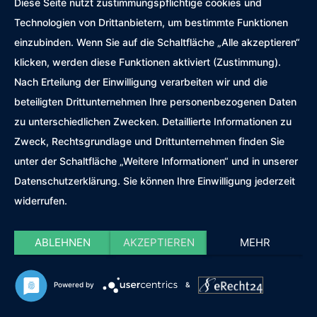
Diese Seite nutzt zustimmungspflichtige cookies und
Zeitpunkt Ihres Besuchs auf der Website
Technologien von Drittanbietern, um bestimmte Funktionen
einzubinden. Wenn Sie auf die Schaltfläche „Alle akzeptieren“
Des Weiteren speichert Usercentrics ein
klicken, werden diese Funktionen aktiviert (Zustimmung).
Cookie in Ihrem Browser, um Ihnen die
Nach Erteilung der Einwilligung verarbeiten wir und die
erteilten Einwilligungen bzw. deren Widerruf
beteiligten Drittunternehmen Ihre personenbezogenen Daten
zuordnen zu können. Die so erfassten Daten
zu unterschiedlichen Zwecken. Detaillierte Informationen zu
werden gespeichert, bis Sie uns zur Löschung
Zweck, Rechtsgrundlage und Drittunternehmen finden Sie
auffordern, das Usercentrics-Cookie selbst
unter der Schaltfläche „Weitere Informationen“ und in unserer
löschen oder der Zweck für die
Datenschutzerklärung. Sie können Ihre Einwilligung jederzeit
Datenspeicherung entfällt. Zwingende
widerrufen.
gesetzliche Aufbewahrungspflichten bleiben
unberührt.
ABLEHNEN
AKZEPTIEREN
MEHR
Der Einsatz von Usercentrics erfolgt, um die
gesetzlich vorgeschriebenen Einwilligungen für
Powered by
&
den Einsatz bestimmter Technologien
einzuholen. Rechtsgrundlage hierfür ist Art. 6